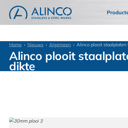
Product
Home
Nieuws
Algemeen
Alinco plooit staalplaten
Alinco plooit staalpla
dikte