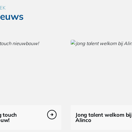
EK
ieuws
g touch
Jong talent welkom bij
ouw!
Alinco