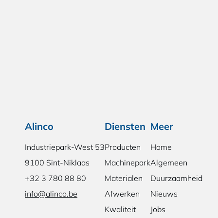
Alinco
Diensten
Meer
Industriepark-West 53
Producten
Home
9100 Sint-Niklaas
Machinepark
Algemeen
+32 3 780 88 80
Materialen
Duurzaamheid
info@alinco.be
Afwerken
Nieuws
Kwaliteit
Jobs