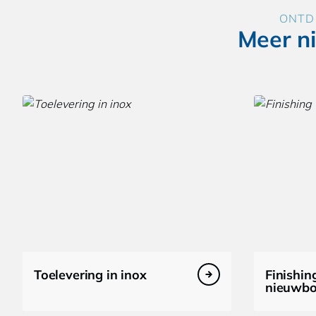
ONTD
Meer n
Toelevering in inox
Finishin
nieuwb