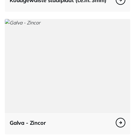
Koudgewalste staalplaat (t.e.m. 3mm)
Galva - Zincor