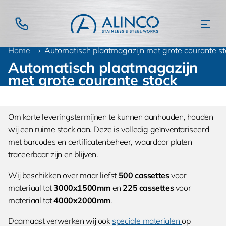
Home
Machinepark
Automatisch plaatmagazijn met grote courante s
Automatisch plaatmagazijn
met grote courante stock
Om korte leveringstermijnen te kunnen aanhouden, houden
wij een ruime stock aan. Deze is volledig geïnventariseerd
met barcodes en certificatenbeheer, waardoor platen
traceerbaar zijn en blijven.
Wij beschikken over maar liefst
500 cassettes
voor
materiaal tot
3000x1500mm
en
225 cassettes
voor
materiaal tot
4000x2000mm
.
Daarnaast verwerken wij ook
speciale materialen
op