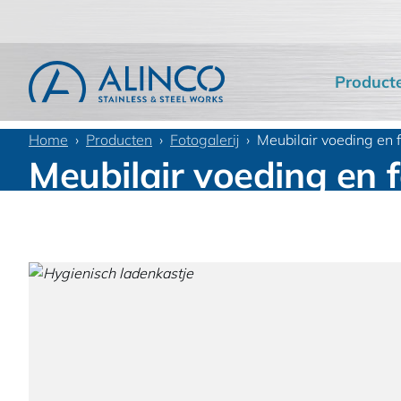
Product
Home
Producten
Fotogalerij
Meubilair voeding en 
Meubilair voeding en 