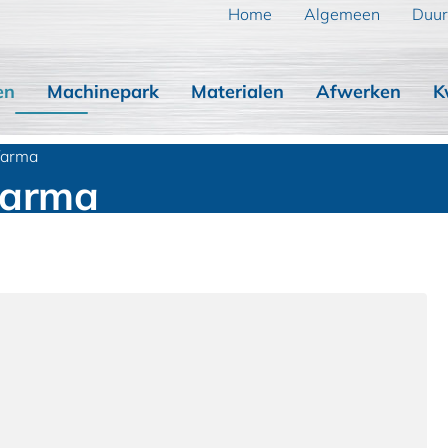
Home
Algemeen
Duur
en
Machinepark
Materialen
Afwerken
K
farma
farma