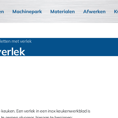
en
Machinepark
Materialen
Afwerken
K
etten met verlek
erlek
e keuken. Een verlek in een inox keukenwerkblad is
 te nemen alvorens hieraan te beginnen: