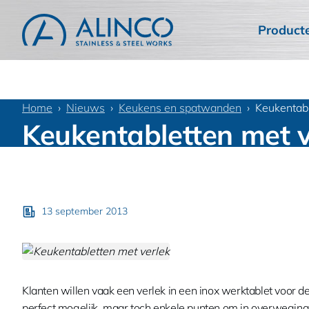
Product
Home
Nieuws
Keukens en spatwanden
Keukentabl
Keukentabletten met v
13 september 2013
Klanten willen vaak een verlek in een inox werktablet voor d
perfect mogelijk, maar toch enkele punten om in overweging