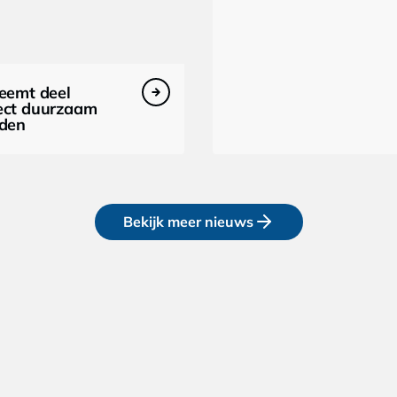
eemt deel
ect duurzaam
jden
Bekijk meer nieuws