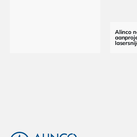
Alinco n
aanproj
lasersni