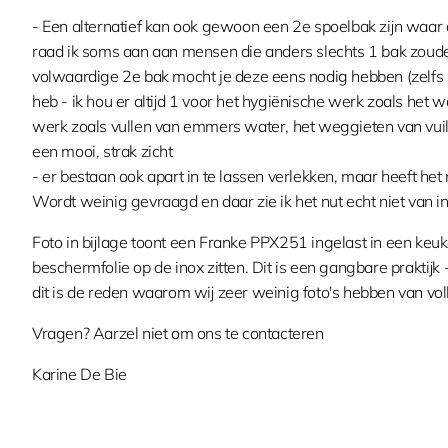
- Een alternatief kan ook gewoon een 2e spoelbak zijn waar 
raad ik soms aan aan mensen die anders slechts 1 bak zoude
volwaardige 2e bak mocht je deze eens nodig hebben (zelfs m
heb - ik hou er altijd 1 voor het hygiënische werk zoals het
werk zoals vullen van emmers water, het weggieten van vuile 
een mooi, strak zicht
- er bestaan ook apart in te lassen verlekken, maar heeft het
Wordt weinig gevraagd en daar zie ik het nut echt niet van i
Foto in bijlage toont een Franke PPX251 ingelast in een keuk
beschermfolie op de inox zitten. Dit is een gangbare praktijk -
dit is de reden waarom wij zeer weinig foto's hebben van vo
Vragen? Aarzel niet om ons te contacteren
Karine De Bie