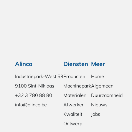
Alinco
Diensten
Meer
Industriepark-West 53
Producten
Home
9100 Sint-Niklaas
Machinepark
Algemeen
+32 3 780 88 80
Materialen
Duurzaamheid
info@alinco.be
Afwerken
Nieuws
Kwaliteit
Jobs
Ontwerp