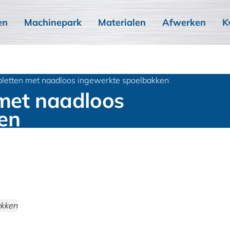
en
Machinepark
Materialen
Afwerken
K
bletten met naadloos ingewerkte spoelbakken
 met naadloos
en