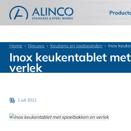
Product
Home
Nieuws
Keukens en spatwanden
Inox keuke
Inox keukentablet me
verlek
1 juli 2011