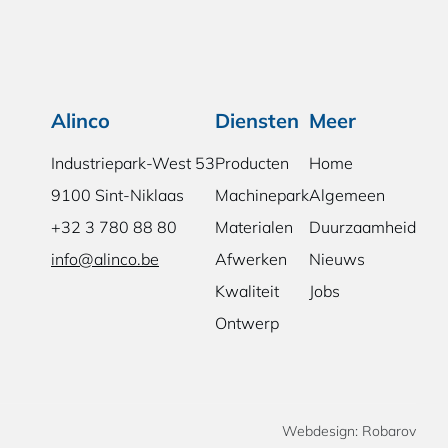
Alinco
Diensten
Meer
Industriepark-West 53
Producten
Home
9100 Sint-Niklaas
Machinepark
Algemeen
+32 3 780 88 80
Materialen
Duurzaamheid
info@alinco.be
Afwerken
Nieuws
Kwaliteit
Jobs
Ontwerp
Webdesign: Robarov