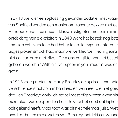
In 1743 werd er een oplossing gevonden zodat er met wa
van Sheffield vonden een manier om koper te dekken met ee
Hierdoor konden de middenklasse rustig eten met een mi
ontdekking van elektriciteit in 1840 werd het bestek nog be
smaak bleef. Napoleon had het geld om te experimenteren me
uitgesproken smaak had, maar wel verkleurde. Het in gebrui
niet concurreren met zilver. De glans en glitter van het beste
geboren worden “With a silver spoon in your mouth” was een
gezin.
In 1913 kreeg metallurg Harry Brearley de opdracht om beter
verschillende staal op hun hardheid en wanneer die niet g
dag liep Brearley voorbij de stapel roest afgewezen exemplare
exemplaar van de grond en besefte voor het eerst dat hij het a
ooit gekend heeft. Maar toch was dit niet helemaal juist. We
hadden , buiten medeweten van Brearley, ontdekt dat wann