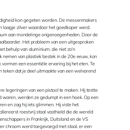
ardigheid kon gegeten worden. De messenmakers
n laagje zilver waardoor het goedkoper werd.
nimum aan mondelinge ongenoegenheden. Door de
taalbaarder. Het probleem van een uitgesproken
t behulp van aluminium, die niet zo’n
k nemen van plastiek bestek in de 20e eeuw, kon
k vormen een essentiële ervaring bij het eten. Te
 teken dat je deel uitmaakte van een welvarend
e legeringen van een pistool te maken. Hij testte
oed waren, werden ze gedumpt in een hoek. Op een
n en zag hij iets glimmen. Hij viste het
llereerst roestvrij staal vasthield die de wereld
tenschappers in Frankrijk, Duitsland en de VS
eer chroom werd toegevoegd met staal, er een