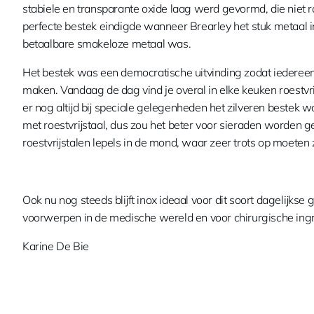
stabiele en transparante oxide laag werd gevormd, die niet r
perfecte bestek eindigde wanneer Brearley het stuk metaal i
betaalbare smakeloze metaal was.
Het bestek was een democratische uitvinding zodat iedereen,
maken. Vandaag de dag vind je overal in elke keuken roestvrij
er nog altijd bij speciale gelegenheden het zilveren bestek w
met roestvrijstaal, dus zou het beter voor sieraden worden g
roestvrijstalen lepels in de mond, waar zeer trots op moeten z
Ook nu nog steeds blijft inox ideaal voor dit soort dagelijk
voorwerpen in de medische wereld en voor chirurgische ingr
Karine De Bie