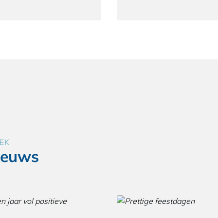
EK
ieuws