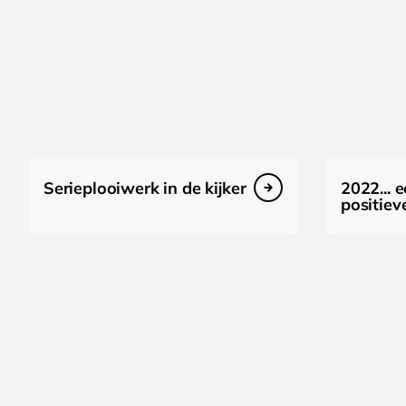
Serieplooiwerk in de kijker
2022... e
positiev