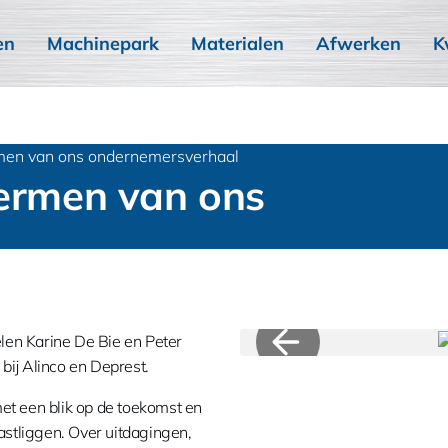
en
Machinepark
Materialen
Afwerken
K
rmen van ons ondernemersverhaal
hermen van ons
elen Karine De Bie en Peter
ij Alinco en Deprest.
t een blik op de toekomst en
astliggen. Over uitdagingen,