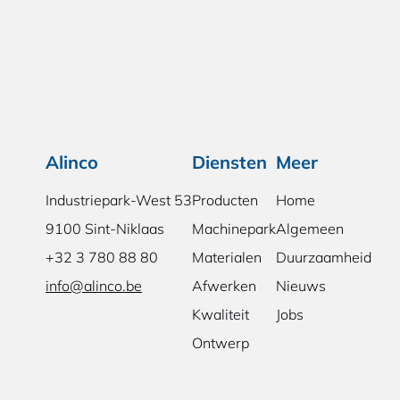
Alinco
Diensten
Meer
Industriepark-West 53
Producten
Home
9100 Sint-Niklaas
Machinepark
Algemeen
+32 3 780 88 80
Materialen
Duurzaamheid
info@alinco.be
Afwerken
Nieuws
Kwaliteit
Jobs
Ontwerp