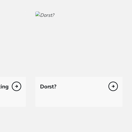
ting
Dorst?