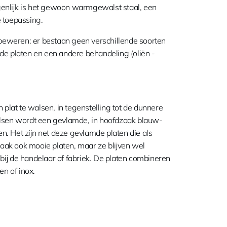
igenlijk is het gewoon warmgewalst staal, een
e toepassing.
eweren: er bestaan geen verschillende soorten
e platen en een andere behandeling (oliën -
at te walsen, in tegenstelling tot de dunnere
alsen wordt een gevlamde, in hoofdzaak blauw-
 Het zijn net deze gevlamde platen die als
vaak ook mooie platen, maar ze blijven wel
 bij de handelaar of fabriek. De platen combineren
en of inox.