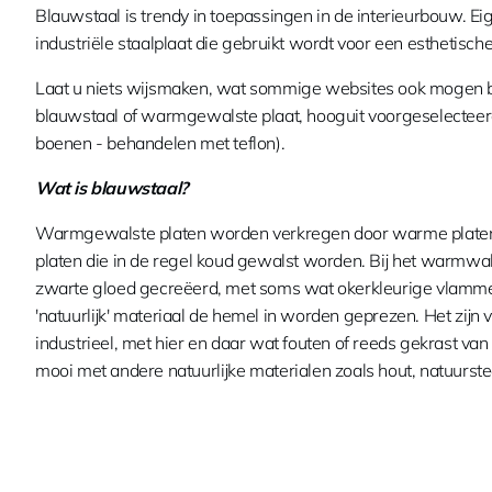
Blauwstaal is trendy in toepassingen in de interieurbouw. E
industriële staalplaat die gebruikt wordt voor een esthetisch
Laat u niets wijsmaken, wat sommige websites ook mogen b
blauwstaal of warmgewalste plaat, hooguit voorgeselecteerd
boenen - behandelen met teflon).
Wat is blauwstaal?
Warmgewalste platen worden verkregen door warme platen pl
platen die in de regel koud gewalst worden. Bij het warmw
zwarte gloed gecreëerd, met soms wat okerkleurige vlammen.
'natuurlijk' materiaal de hemel in worden geprezen. Het zijn 
industrieel, met hier en daar wat fouten of reeds gekrast van
mooi met andere natuurlijke materialen zoals hout, natuurste