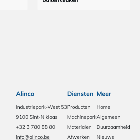
Alinco
Diensten
Meer
Industriepark-West 53
Producten
Home
9100 Sint-Niklaas
Machinepark
Algemeen
+32 3 780 88 80
Materialen
Duurzaamheid
info@alinco.be
Afwerken
Nieuws