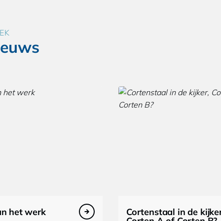
EK
ieuws
an het werk
Cortenstaal in de kijker
Corten A of Corten B?