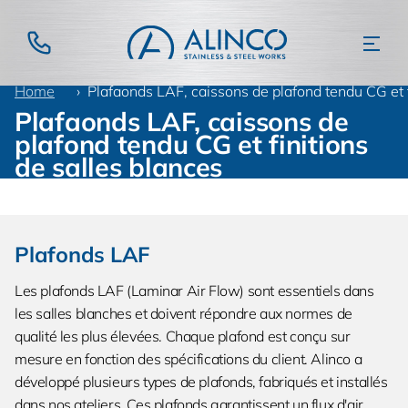
Home
Produits
Projets pharmacie - alimentation
Plafaonds LAF, caissons de plafond tendu CG et f
Plafaonds LAF, caissons de
plafond tendu CG et finitions
de salles blances
Plafonds LAF
Les plafonds LAF (Laminar Air Flow) sont essentiels dans
les salles blanches et doivent répondre aux normes de
qualité les plus élevées. Chaque plafond est conçu sur
mesure en fonction des spécifications du client. Alinco a
développé plusieurs types de plafonds, fabriqués et installés
dans nos ateliers. Ces plafonds garantissent un flux d'air