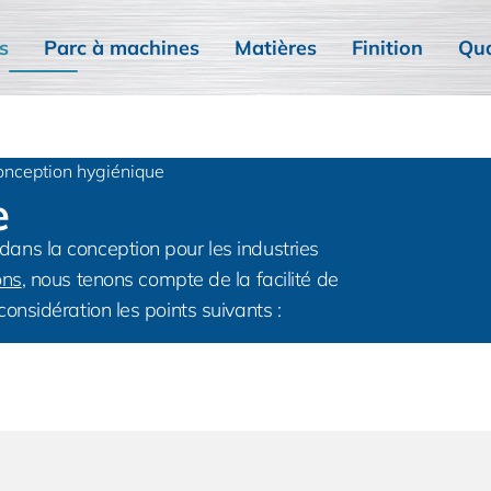
s
Parc à machines
Matières
Finition
Qua
onception hygiénique
e
ns la conception pour les industries
ons
, nous tenons compte de la facilité de
nsidération les points suivants :