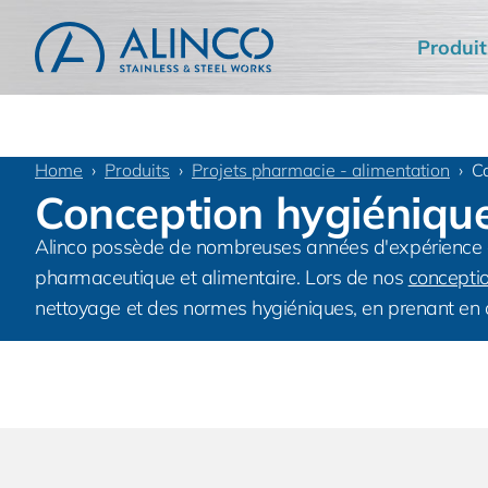
Produit
Home
Produits
Projets pharmacie - alimentation
C
Conception hygiéniqu
Alinco possède de nombreuses années d'expérience da
pharmaceutique et alimentaire. Lors de nos
concepti
nettoyage et des normes hygiéniques, en prenant en co