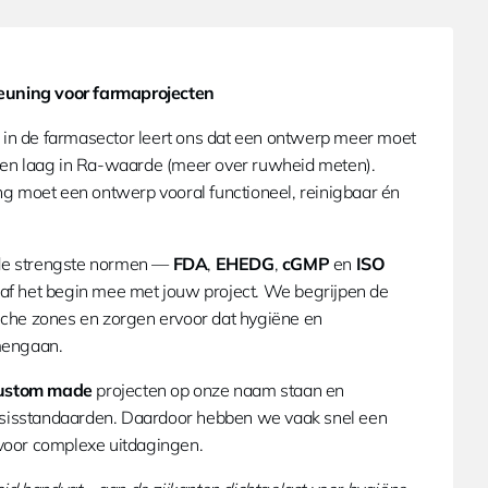
euning voor farmaprojecten
 in de farmasector leert ons dat een ontwerp meer moet
h en laag in Ra-waarde (meer over ruwheid meten).
 moet een ontwerp vooral functioneel, reinigbaar én
 de strengste normen —
FDA
,
EHEDG
,
cGMP
en
ISO
 het begin mee met jouw project. We begrijpen de
ische zones en zorgen ervoor dat hygiëne en
amengaan.
ustom made
projecten op onze naam staan en
asisstandaarden. Daardoor hebben we vaak snel een
 voor complexe uitdagingen.