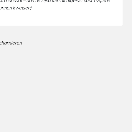
d handvat – aan de zijkanten dichtgelast voor hygiëne
kunnen kwetsen)