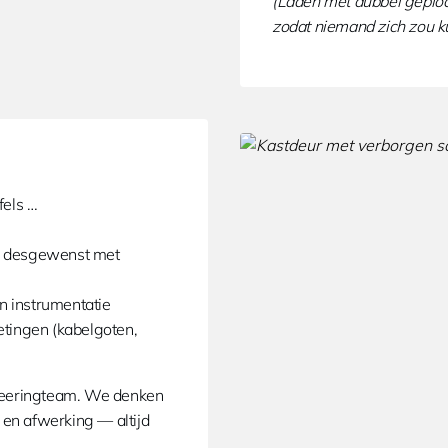
(Laden met dubbel geplooi
zodat niemand zich zou 
fels …
n desgewenst met
en instrumentatie
etingen (kabelgoten,
eeringteam. We denken
 en afwerking — altijd