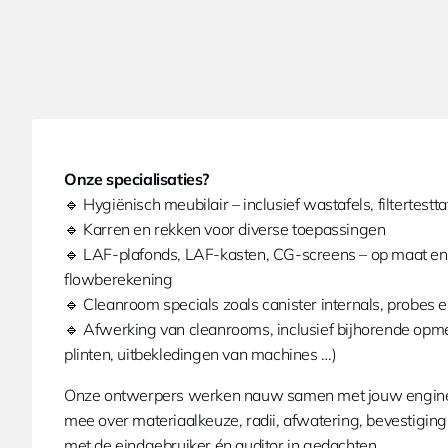
Onze specialisaties?
🔹 Hygiënisch meubilair – inclusief wastafels, filtertestta
🔹 Karren en rekken voor diverse toepassingen
🔹 LAF-plafonds, LAF-kasten, CG-screens – op maat e
flowberekening
🔹 Cleanroom specials zoals canister internals, probes 
🔹 Afwerking van cleanrooms, inclusief bijhorende opm
plinten, uitbekledingen van machines …)
Onze ontwerpers werken nauw samen met jouw engin
mee over materiaalkeuze, radii, afwatering, bevestiging
met de eindgebruiker én auditor in gedachten.