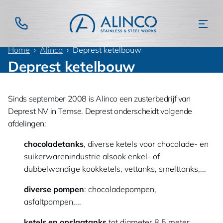
Home
Alinco
Deprest ketelbouw
Deprest ketelbouw
Sinds september 2008 is Alinco een zusterbedrijf van
Deprest NV in Temse. Deprest onderscheidt volgende
afdelingen:
chocoladetanks
, diverse ketels voor chocolade- en
suikerwarenindustrie alsook enkel- of
dubbelwandige kookketels, vettanks, smelttanks,...
diverse pompen
: chocoladepompen,
asfaltpompen,...
ketels en opslagtanks
tot diameter 8.5 meter.