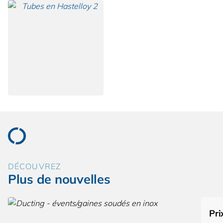
DÉCOUVREZ
Plus de nouvelles
Pri