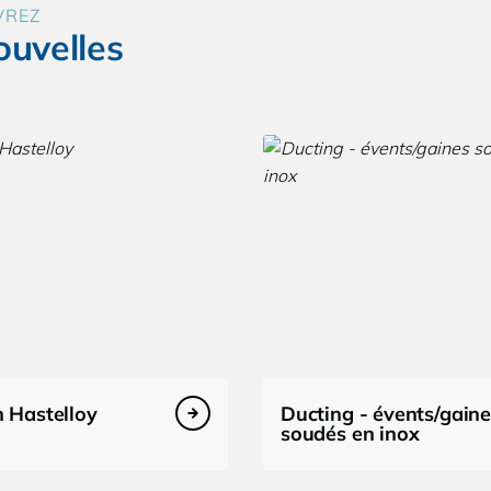
VREZ
ouvelles
 Hastelloy
Ducting - évents/gain
soudés en inox