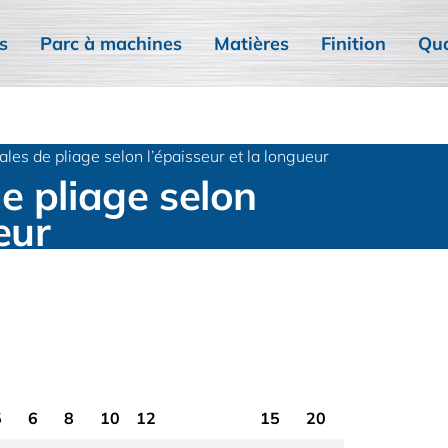
s
Parc à machines
Matières
Finition
Qua
les de pliage selon l’épaisseur et la longueur
e pliage selon
eur
5
6
8
10
12
15
20