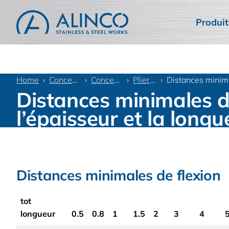
Produit
Home
Conception information
Conception par le client
Plier - Conception
Distances minima
Distances minimales d
l’épaisseur et la longu
Distances minimales de flexion
tot
longueur
0.5
0.8
1
1.5
2
3
4