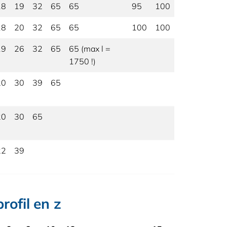
18
19
32
65
65
95
100
18
20
32
65
65
100
100
19
26
32
65
65 (max l =
1750 !)
20
30
39
65
20
30
65
22
39
rofil en z