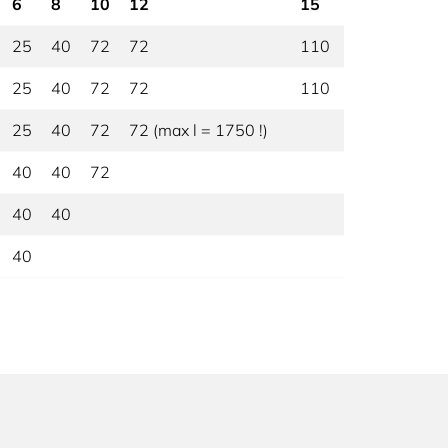
6
8
10
12
15
25
40
72
72
110
25
40
72
72
110
25
40
72
72 (max l = 1750 !)
40
40
72
40
40
40