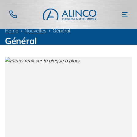
Home
Nouvelles
Général
Général