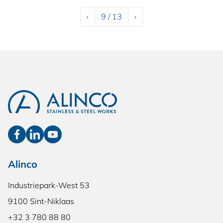
Précédent
Suivant
‹
9 / 13
›
Alinco
Industriepark-West 53
9100 Sint-Niklaas
+32 3 780 88 80