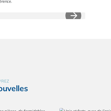
férence.
VREZ
ouvelles